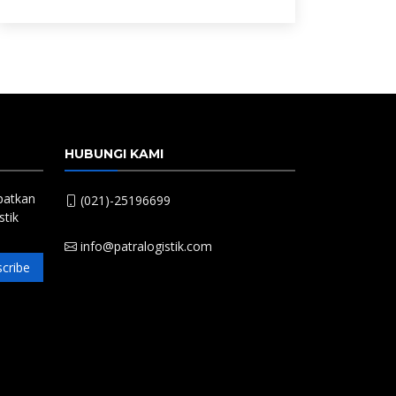
HUBUNGI KAMI
patkan
(021)-25196699
stik
info@patralogistik.com